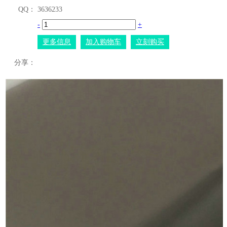
QQ：
3636233
-
+
更多信息
加入购物车
立刻购买
分享：