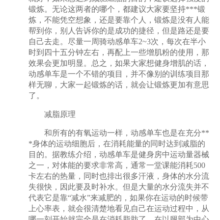
锻炼。无论这两者的哪个，都建议大家要坚持***锻
炼，不能凭空想象，还是要靠个人，锻炼是没有人能
帮到你，别人告诉你的是成功的捷径，但是路还是要
自己去走。尽量一周骑动感单车2~3次，每次在半小
时到四十五分钟左右，再配上一些增肌粉的使用，那
效果会更加明显。总之，如果大家想健身增肌的话，
动感单车是一个不错的项目，并不像别的训练项目那
样无聊，大家一起锻炼的话，就会让锻炼更加有意思
了。
减脂原理
和所有的有氧运动一样，动感单车也是在充分**
*身体的运动细胞后，在消耗能量的同时达到减脂的
目的。据教练介绍，动感单车是健身房中运动量器械
之一，对体能的要求非常高，通常一堂课能消耗500
卡左右的热量，同时也排出很多汗液，身体的水分流
失很快，因此要及时补水。但是大量的水分流失并不
代表它是靠“减水”来减肥的，如果你在运动的时候带
上心率表，就会很清楚地看见自己在运动过程中，从
哪一刻开始就完全是在消耗脂肪了。在以腿部为中心