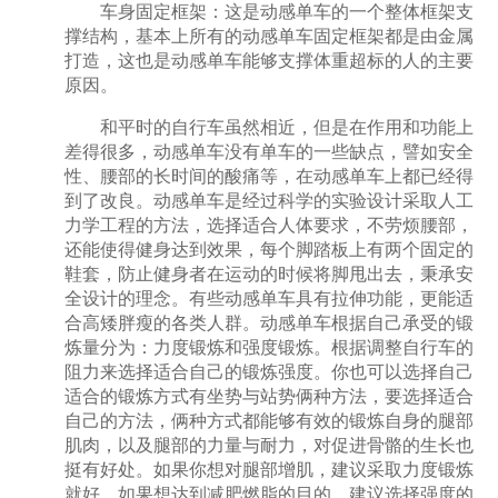
车身固定框架：这是动感单车的一个整体框架支
撑结构，基本上所有的动感单车固定框架都是由金属
打造，这也是动感单车能够支撑体重超标的人的主要
原因。
和平时的自行车虽然相近，但是在作用和功能上
差得很多，动感单车没有单车的一些缺点，譬如安全
性、腰部的长时间的酸痛等，在动感单车上都已经得
到了改良。动感单车是经过科学的实验设计采取人工
力学工程的方法，选择适合人体要求，不劳烦腰部，
还能使得健身达到效果，每个脚踏板上有两个固定的
鞋套，防止健身者在运动的时候将脚甩出去，秉承安
全设计的理念。有些动感单车具有拉伸功能，更能适
合高矮胖瘦的各类人群。动感单车根据自己承受的锻
炼量分为：力度锻炼和强度锻炼。根据调整自行车的
阻力来选择适合自己的锻炼强度。你也可以选择自己
适合的锻炼方式有坐势与站势俩种方法，要选择适合
自己的方法，俩种方式都能够有效的锻炼自身的腿部
肌肉，以及腿部的力量与耐力，对促进骨骼的生长也
挺有好处。如果你想对腿部增肌，建议采取力度锻炼
就好，如果想达到减肥燃脂的目的，建议选择强度的